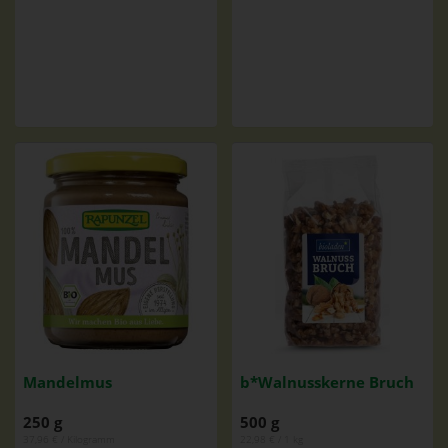
Mandelmus
b*Walnusskerne Bruch
250 g
500 g
37,96 € / Kilogramm
22,98 € / 1 kg