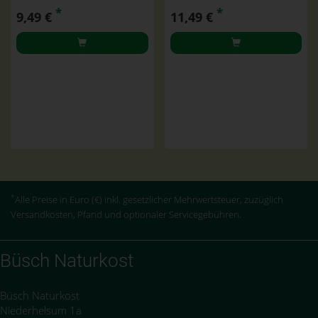
*
*
9,49 €
11,49 €
*
Alle Preise in Euro (€) inkl. gesetzlicher Mehrwertsteuer, zuzüglich
Versandkosten, Pfand und optionaler Servicegebühren.
Büsch Naturkost
Büsch Naturkost
Niederhelsum 1a