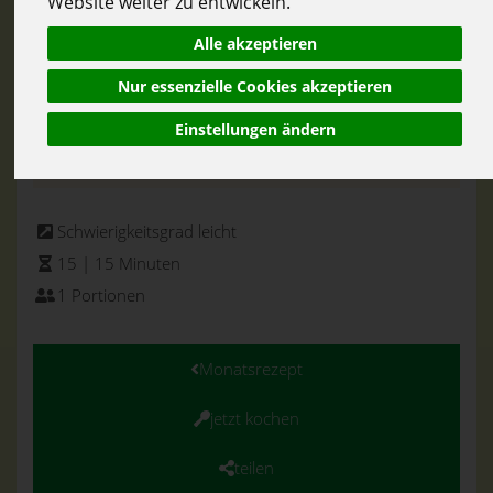
Website weiter zu entwickeln.
Alle akzeptieren
Nur essenzielle Cookies akzeptieren
Einstellungen ändern
Schwierigkeitsgrad leicht
15 | 15 Minuten
1 Portionen
Monatsrezept
jetzt kochen
teilen