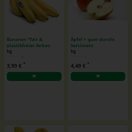
Bananen *fair &
Äpfel > quer durchs
plastikfreier Anbau
Sortiment
kg
kg
3,99 € / 1 kg
4,49 € / 1kg
*
*
3,99 €
4,49 €