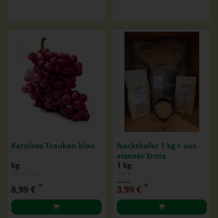
Kernlose Trauben blau
Nackthafer 1 kg > aus
eigener Ernte
kg
1 kg
8,99 € / 1 kg
3,99 € /
4,49 €
*
*
8,99 €
3,99 €