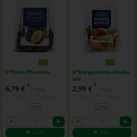
b*franz.Pflaumen
b*Mangostücke Amelie,
fair
*
*
6,79 €
2,99 €
/ 250 g
/ 100 g
1 * 250 g (27,16 € / Kilogramm)
1 * 100 g (29,90 € / Kilogramm)
250 g
100 g
Anzahl
Anzahl
6,79
€
2,99
€