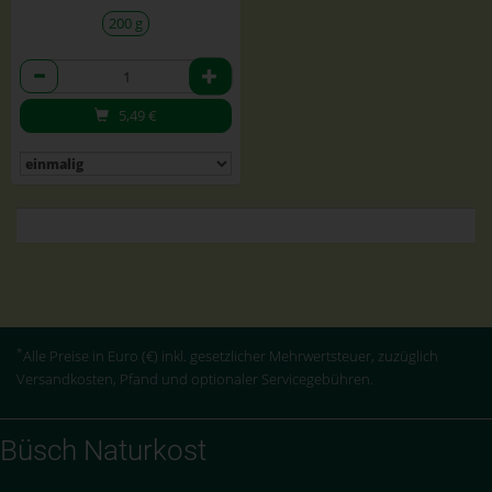
200 g
Anzahl
5,49
€
*
Alle Preise in Euro (€) inkl. gesetzlicher Mehrwertsteuer, zuzüglich
Versandkosten, Pfand und optionaler Servicegebühren.
Büsch Naturkost