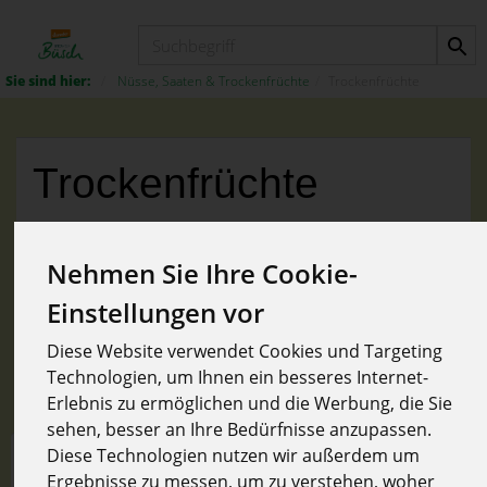
Produkt
Nüsse, Saaten & Trockenfrüchte
Trockenfrüchte
Trockenfrüchte
Nehmen Sie Ihre Cookie-
Einstellungen vor
Hersteller
Ernährung
Allergene
Diese Website verwendet Cookies und Targeting
Technologien, um Ihnen ein besseres Internet-
Erlebnis zu ermöglichen und die Werbung, die Sie
sehen, besser an Ihre Bedürfnisse anzupassen.
Diese Technologien nutzen wir außerdem um
Ergebnisse zu messen, um zu verstehen, woher