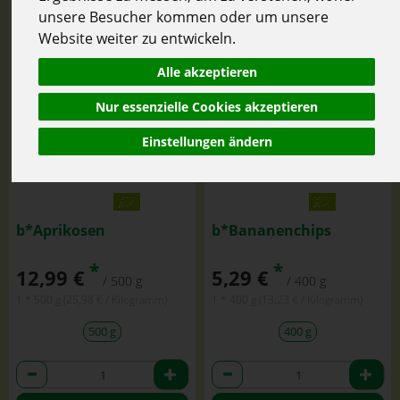
unsere Besucher kommen oder um unsere
Website weiter zu entwickeln.
Alle akzeptieren
Nur essenzielle Cookies akzeptieren
Einstellungen ändern
b*Aprikosen
b*Bananenchips
*
*
12,99 €
5,29 €
/ 500 g
/ 400 g
1 * 500 g (25,98 € / Kilogramm)
1 * 400 g (13,23 € / Kilogramm)
500 g
400 g
Anzahl
Anzahl