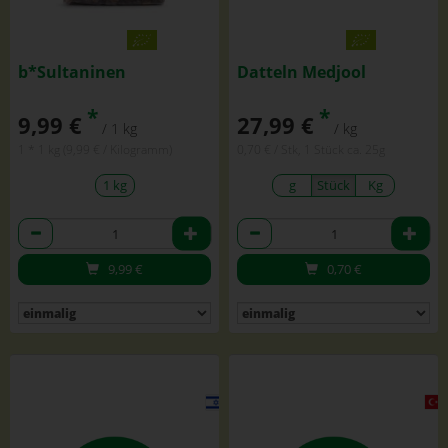
b*Sultaninen
Datteln Medjool
*
*
9,99 €
27,99 €
/ 1 kg
/ kg
1 * 1 kg (9,99 € / Kilogramm)
0,70 € / Stk, 1 Stück ca. 25g
1 kg
g
Stück
Kg
Anzahl
Anzahl
9,99
€
0,70
€