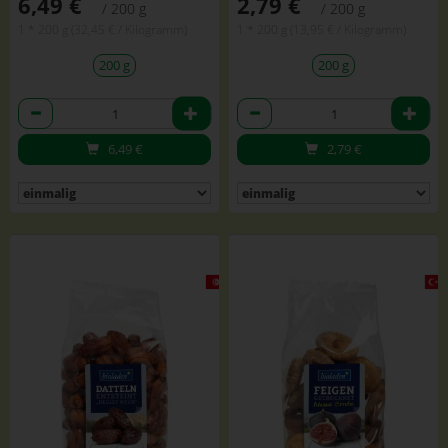
6,49 €
2,79 €
/ 200 g
/ 200 g
1 * 200 g (32,45 € / Kilogramm)
1 * 200 g (13,95 € / Kilogramm)
200 g
200 g
Anzahl
Anzahl
6,49
€
2,79
€