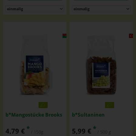
b*Mangostücke Brooks
b*Sultaninen
*
*
4,79 €
5,99 €
/ 150g
/ 500 g