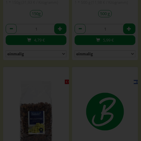
1 * 150g (31,93 € / Kilogramm)
1 * 500 g (11,98 € / Kilogramm)
150g
500 g
Anzahl
Anzahl
4,79
€
5,99
€