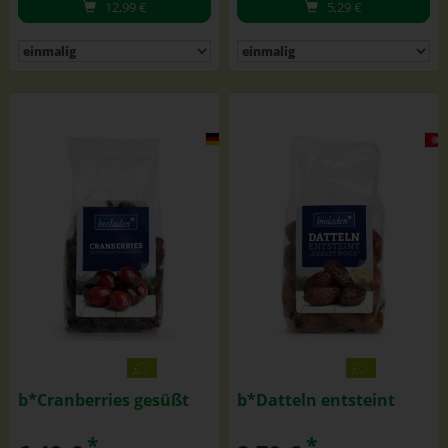
12,99
€
5,29
€
b*Cranberries gesüßt
b*Datteln entsteint
*
*