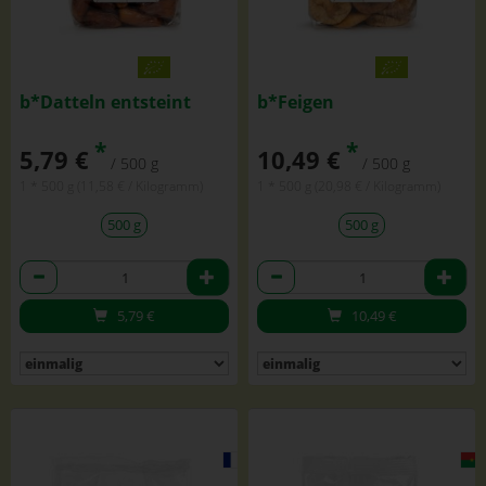
b*Datteln entsteint
b*Feigen
*
*
5,79 €
10,49 €
/ 500 g
/ 500 g
1 * 500 g (11,58 € / Kilogramm)
1 * 500 g (20,98 € / Kilogramm)
500 g
500 g
Anzahl
Anzahl
5,79
€
10,49
€