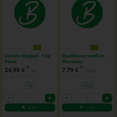
Datteln Medjool - 1 kg
Maulbeeren weiß im
Paket
Pfandglas
*
*
24,99 €
7,79 €
/ kg
/ 220 g
1 * kg (24,99 € / kg)
1 * 220 g (35,41 € / Kg)
kg
220 g
Anzahl
Anzahl
24,99
€
7,79
€