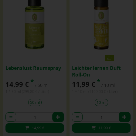
Lebenslust Raumspray
Leichter lernen Duft
Roll-On
*
*
14,99 €
11,99 €
/ 50 ml
/ 10 ml
1 * 50 ml (299,80 € / Liter)
1 * 10 ml (1199,00 € / Liter)
50 ml
10 ml
Anzahl
Anzahl
14,99
€
11,99
€