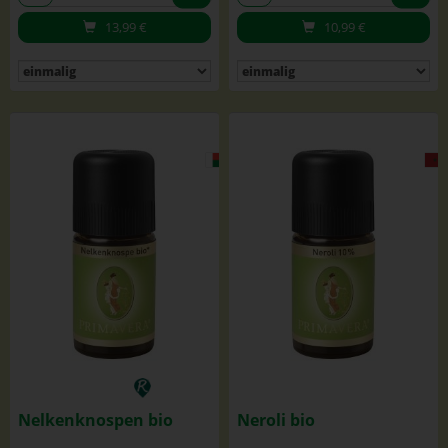
13,99
€
10,99
€
Nelkenknospen bio
Neroli bio