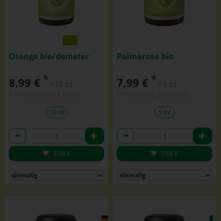
Orange bio/demeter
Palmarosa bio
*
*
8,99 €
7,99 €
/ 10 ml
/ 5 ml
1 * 10 ml (899,00 € / Liter)
1 * 5 ml (1598,00 € / Liter)
10 ml
5 ml
Anzahl
Anzahl
8,99
€
7,99
€