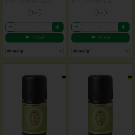
1 * 10 ml (1099,00 € / Liter)
1 * 5 ml (579,80 € / Liter)
10 ml
5 ml
Anzahl
Anzahl
10,99
€
28,99
€