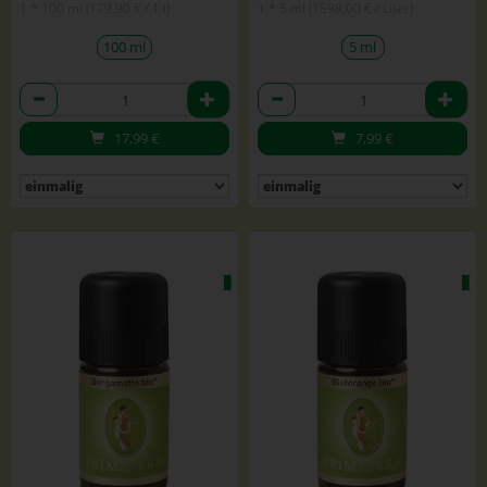
1 * 100 ml (179,90 € / 1 l)
1 * 5 ml (1598,00 € / Liter)
100 ml
5 ml
Anzahl
Anzahl
17,99
€
7,99
€