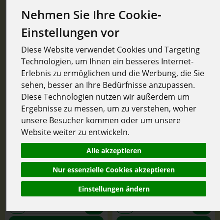
Nehmen Sie Ihre Cookie-
Einstellungen vor
Diese Website verwendet Cookies und Targeting
Technologien, um Ihnen ein besseres Internet-
Erlebnis zu ermöglichen und die Werbung, die Sie
sehen, besser an Ihre Bedürfnisse anzupassen.
Diese Technologien nutzen wir außerdem um
Ergebnisse zu messen, um zu verstehen, woher
unsere Besucher kommen oder um unsere
Aroma Sauna
Aroma Sauna
Website weiter zu entwickeln.
Atemkraft
Waldgefühl
*
*
17,99 €
17,99 €
Alle akzeptieren
/ 100 ml
/ 100 ml
1 * 100 ml (179,90 € / l)
1 * 100 ml (179,90 € / l)
Nur essenzielle Cookies akzeptieren
100 ml
100 ml
Einstellungen ändern
Anzahl
Anzahl