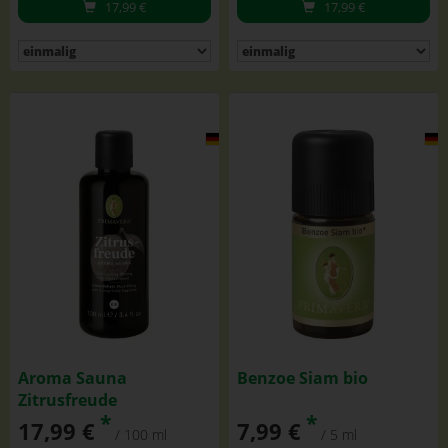
17,99
€
17,99
€
Aroma Sauna
Benzoe Siam bio
Zitrusfreude
*
*
17,99 €
7,99 €
/ 100 ml
/ 5 ml