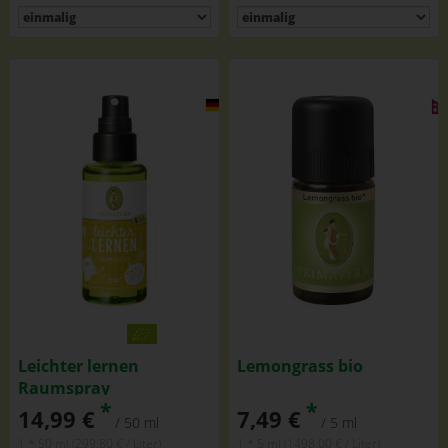
Leichter lernen
Lemongrass bio
Raumspray
*
*
14,99 €
7,49 €
/ 50 ml
/ 5 ml
1 * 50 ml (299,80 € / Liter)
1 * 5 ml (1498,00 € / Liter)