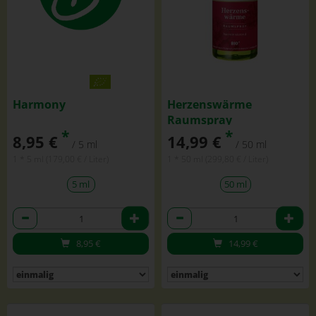
Harmony
Herzenswärme
Raumspray
*
*
8,95 €
14,99 €
/ 5 ml
/ 50 ml
1 * 5 ml (179,00 € / Liter)
1 * 50 ml (299,80 € / Liter)
5 ml
50 ml
Anzahl
Anzahl
8,95
€
14,99
€