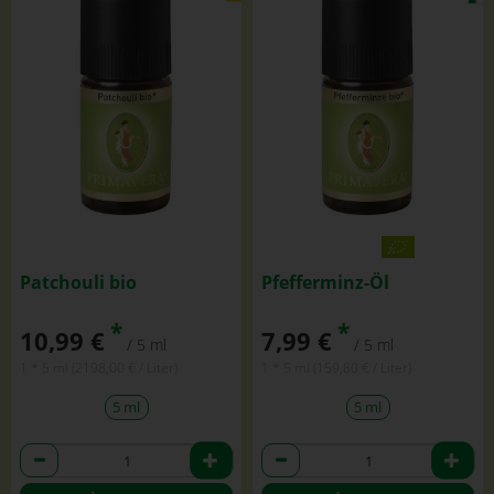
Patchouli bio
Pfefferminz-Öl
*
*
10,99 €
7,99 €
/ 5 ml
/ 5 ml
1 * 5 ml (2198,00 € / Liter)
1 * 5 ml (159,80 € / Liter)
5 ml
5 ml
Anzahl
Anzahl