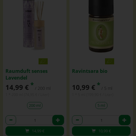
Raumduft senses
Ravintsara bio
Lavendel
*
*
14,99 €
10,99 €
/ 200 ml
/ 5 ml
1 * 200 ml (74,95 € / Liter)
1 * 5 ml (109,90 € / Liter)
200 ml
5 ml
Anzahl
Anzahl
14,99
€
10,99
€