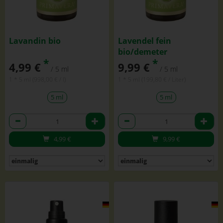
Lavandin bio
Lavendel fein
bio/demeter
*
*
4,99 €
9,99 €
/ 5 ml
/ 5 ml
1 * 5 ml (998,00 € / l)
1 * 5 ml (199,80 € / Liter)
5 ml
5 ml
Anzahl
Anzahl
4,99
€
9,99
€