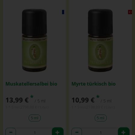
Muskatellersalbei bio
Myrte türkisch bio
*
*
13,99 €
10,99 €
/ 5 ml
/ 5 ml
1 * 5 ml (2798,00 € / Liter)
1 * 5 ml (2198,00 € / Liter)
5 ml
5 ml
Anzahl
Anzahl