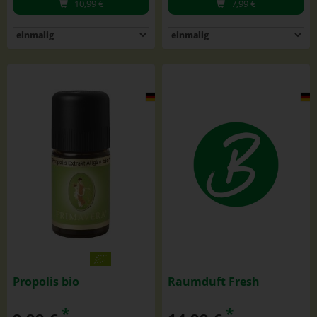
10,99
€
7,99
€
Propolis bio
Raumduft Fresh
*
*