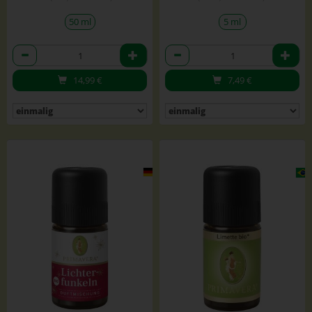
50 ml
5 ml
Anzahl
Anzahl
14,99
€
7,49
€