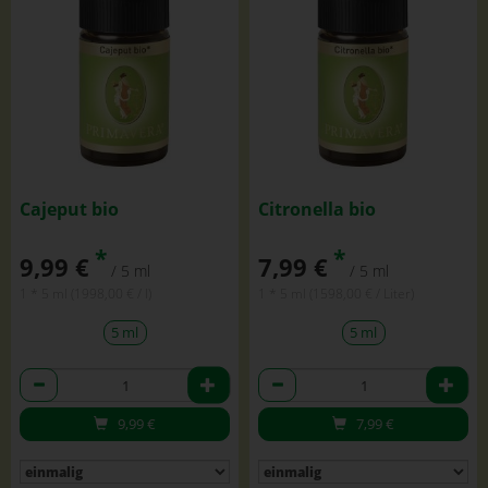
Cajeput bio
Citronella bio
*
*
9,99 €
7,99 €
/ 5 ml
/ 5 ml
1 * 5 ml (1998,00 € / l)
1 * 5 ml (1598,00 € / Liter)
5 ml
5 ml
Anzahl
Anzahl
9,99
€
7,99
€