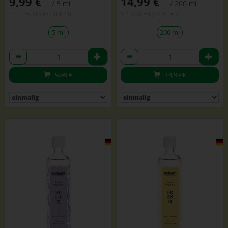
9,99 €
14,99 €
/ 5 ml
/ 200 ml
1 * 5 ml (1998,00 € / l)
1 * 200 ml (74,95 € / 1 l)
5 ml
200 ml
Anzahl
Anzahl
9,99
€
14,99
€