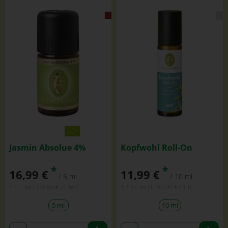
Jasmin Absolue 4%
Kopfwohl Roll-On
*
*
16,99 €
11,99 €
/ 5 ml
/ 10 ml
1 * 5 ml (339,80 € / Liter)
1 * 10 ml (1199,00 € / 1 l)
5 ml
10 ml
Anzahl
Anzahl