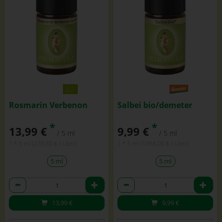
Rosmarin Verbenon
Salbei bio/demeter
*
*
13,99 €
9,99 €
/ 5 ml
/ 5 ml
1 * 5 ml (279,80 € / Liter)
1 * 5 ml (1998,00 € / Liter)
5 ml
5 ml
Anzahl
Anzahl
13,99
€
9,99
€