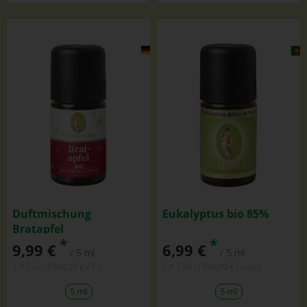
Duftmischung
Eukalyptus bio 85%
Bratapfel
*
*
9,99 €
6,99 €
/ 5 ml
/ 5 ml
1 * 5 ml (1998,00 € / 1 l)
1 * 5 ml (1398,00 € / Liter)
5 ml
5 ml