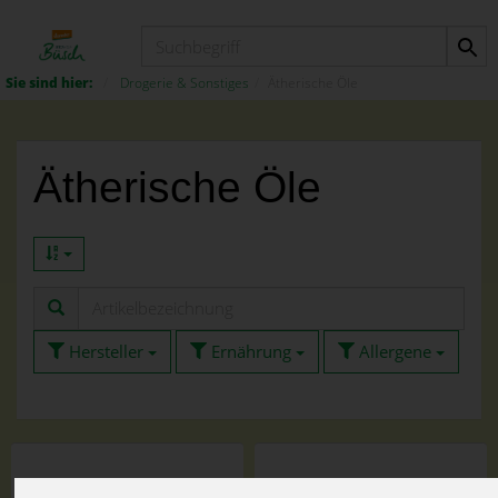
Produkt
Drogerie & Sonstiges
Ätherische Öle
Ätherische Öle
Hersteller
Ernährung
Allergene