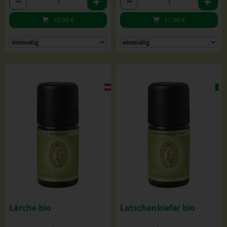
16,99
€
11,99
€
Lärche bio
Latschenkiefer bio