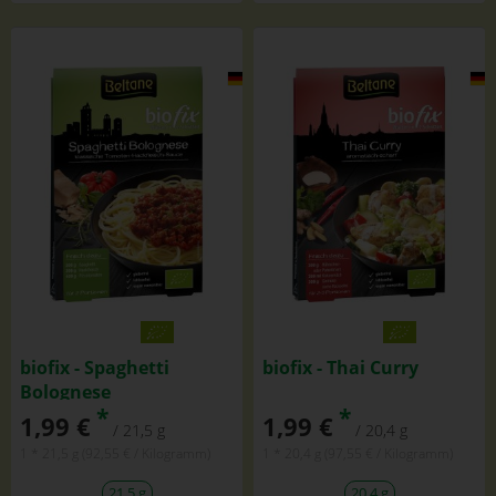
biofix - Spaghetti
biofix - Thai Curry
Bolognese
*
*
1,99 €
1,99 €
/ 21,5 g
/ 20,4 g
1 * 21,5 g (92,55 € / Kilogramm)
1 * 20,4 g (97,55 € / Kilogramm)
21,5 g
20,4 g