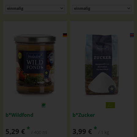
b*Wildfond
b*Zucker
*
*
5,29 €
3,99 €
/ 400 ml
/ 1 kg