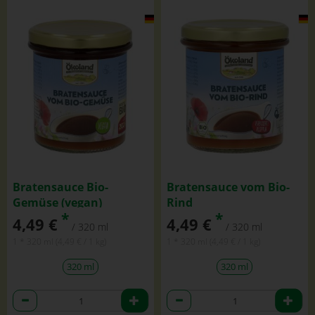
Bratensauce Bio-
Bratensauce vom Bio-
Gemüse (vegan)
Rind
*
*
4,49 €
4,49 €
/ 320 ml
/ 320 ml
1 * 320 ml (4,49 € / 1 kg)
1 * 320 ml (4,49 € / 1 kg)
320 ml
320 ml
Anzahl
Anzahl