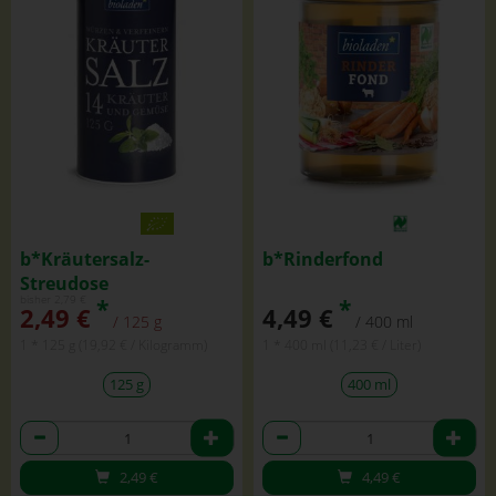
b*Kräutersalz-
b*Rinderfond
Streudose
bisher 2,79 €
*
*
2,49 €
4,49 €
/ 125 g
/ 400 ml
1 * 125 g (19,92 € / Kilogramm)
1 * 400 ml (11,23 € / Liter)
125 g
400 ml
Anzahl
Anzahl
2,49
€
4,49
€