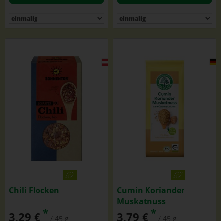
Chili Flocken
Cumin Koriander
Muskatnuss
*
*
3,29 €
3,79 €
/ 45 g
/ 45 g