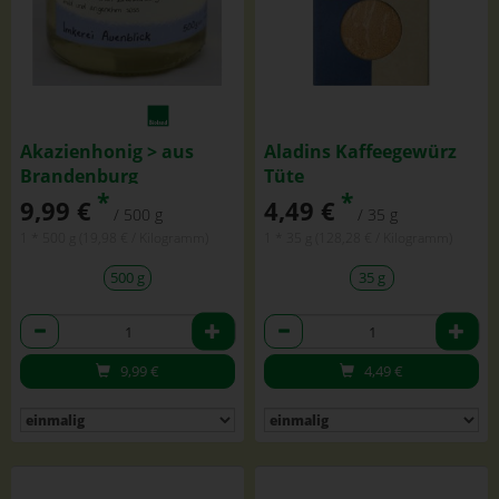
Akazienhonig > aus
Aladins Kaffeegewürz
Brandenburg
Tüte
*
*
9,99 €
4,49 €
/ 500 g
/ 35 g
1 * 500 g (19,98 € / Kilogramm)
1 * 35 g (128,28 € / Kilogramm)
500 g
35 g
Anzahl
Anzahl
9,99
€
4,49
€