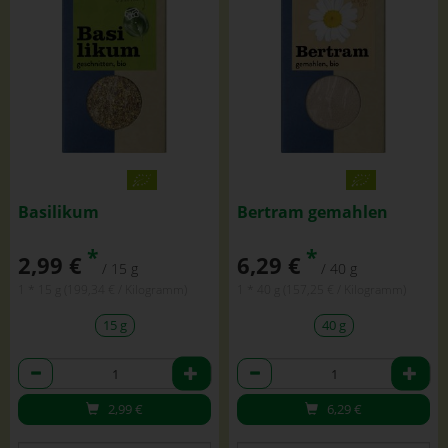
Basilikum
Bertram gemahlen
*
*
2,99 €
6,29 €
/ 15 g
/ 40 g
1 * 15 g (199,34 € / Kilogramm)
1 * 40 g (157,25 € / Kilogramm)
15 g
40 g
Anzahl
Anzahl
2,99
€
6,29
€