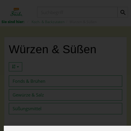
Produkt
Koch- & Backzutaten
Würzen & Süßen
Würzen & Süßen
Fonds & Brühen
Gewürze & Salz
Süßungsmittel