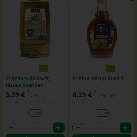
b*Agavendicksaft,
b*Ahornsirup Grad A
flüssig Spender
*
*
3,29 €
6,29 €
/ 250 g
/ 250 ml
1 * 250 g (13,16 € / Kilogramm)
1 * 250 ml (25,16 € / Liter)
250 g
250 ml
Anzahl
Anzahl