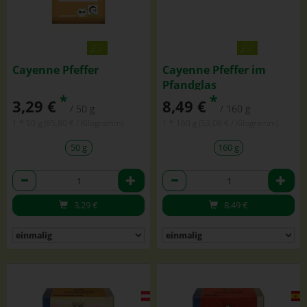
Cayenne Pfeffer
Cayenne Pfeffer im
Pfandglas
*
*
3,29 €
8,49 €
/ 50 g
/ 160 g
1 * 50 g (65,80 € / Kilogramm)
1 * 160 g (53,06 € / Kilogramm)
50 g
160 g
Anzahl
Anzahl
3,29
€
8,49
€