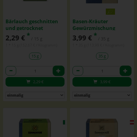
Bärlauch geschnitten
Basen-Kräuter
und getrocknet
Gewürzmischung
*
*
2,29 €
3,99 €
/ 15 g
/ 35 g
1 * 15 g (152,67 € / Kilogramm)
1 * 35 g (113,99 € / Kilogramm)
15 g
35 g
Anzahl
Anzahl
2,29
€
3,99
€