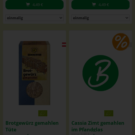
4,49
€
4,49
€
Brotgewürz gemahlen
Cassia Zimt gemahlen
Tüte
im Pfandglas
bisher 6,49 €