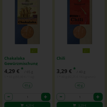
Chakalaka
Chili
Gewürzmischung
*
*
4,29 €
3,29 €
/ 65 g
/ 40 g
1 * 65 g (66,00 € / 1 kg)
1 * 40 g (82,25 € / Kilogramm)
65 g
40 g
Anzahl
Anzahl
4,29
€
3,29
€