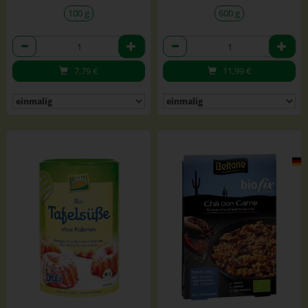
100 g
600 g
Anzahl
Anzahl
7,79
€
11,99
€