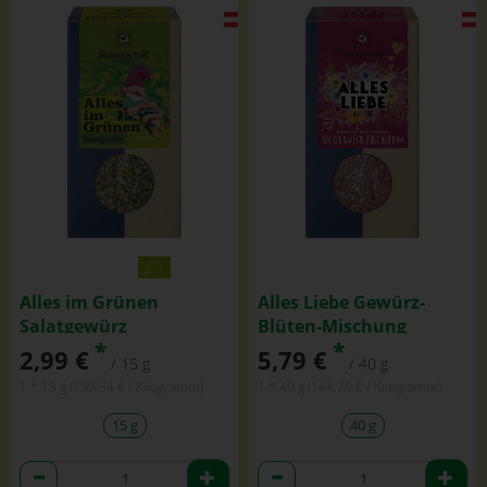
Alles im Grünen
Alles Liebe Gewürz-
Salatgewürz
Blüten-Mischung
*
*
2,99 €
5,79 €
/ 15 g
/ 40 g
1 * 15 g (199,34 € / Kilogramm)
1 * 40 g (144,75 € / Kilogramm)
15 g
40 g
Anzahl
Anzahl