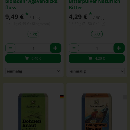
bioladen*Agavendicksaft,
Bitterpulver Natürlich
flüss
Bitter
*
*
9,49 €
4,29 €
/ 1 kg
/ 60 g
1 * 1 kg (9,49 € / Kilogramm)
1 * 60 g (71,50 € / 1 kg)
1 kg
60 g
Anzahl
Anzahl
9,49
€
4,29
€