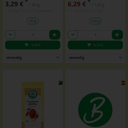
*
*
3,29 €
6,29 €
/ 45 g
/ 120 g
1 * 45 g (73,11 € / Kilogramm)
1 * 120 g (52,41 € / Kg)
45 g
120 g
Anzahl
Anzahl
3,29
€
6,29
€