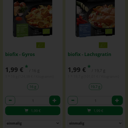
biofix - Gyros
biofix - Lachsgratin
*
*
1,99 €
1,99 €
/ 16 g
/ 19,7 g
1 * 16 g (124,38 € / Kilogramm)
1 * 19,7 g (101,01 € / Kilogramm)
16 g
19,7 g
Anzahl
Anzahl
1,99
€
1,99
€