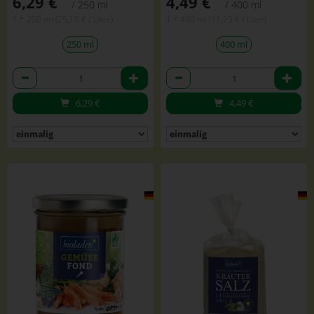
6,29 €
4,49 €
/ 250 ml
/ 400 ml
1 * 250 ml (25,16 € / Liter)
1 * 400 ml (11,23 € / Liter)
250 ml
400 ml
Anzahl
Anzahl
6,29
€
4,49
€