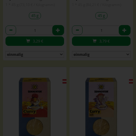
1 * 45 g (73,10 € / Kilogramm)
1 * 45 g (84,21 € / Kilogramm)
45 g
45 g
Anzahl
Anzahl
3,29
€
3,79
€