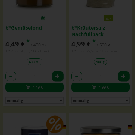
b*Gemüsefond
b*Kräutersalz
Nachfüllpack
*
*
4,49 €
4,99 €
/ 400 ml
/ 500 g
1 * 400 ml (11,23 € / Liter)
1 * 500 g (9,98 € / Kilogramm)
400 ml
500 g
Anzahl
Anzahl
4,49
€
4,99
€