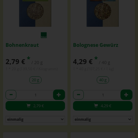
Bohnenkraut
Bolognese Gewürz
*
*
2,79 €
4,29 €
/ 20 g
/ 40 g
1 * 20 g (139,50 € / Kilogramm)
1 * 40 g (107,25 € / 1 kg)
20 g
40 g
Anzahl
Anzahl
2,79
€
4,29
€