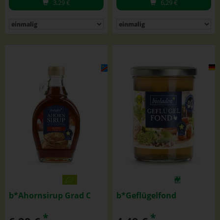
3,29
€
6,29
€
b*Ahornsirup Grad C
b*Geflügelfond
*
*