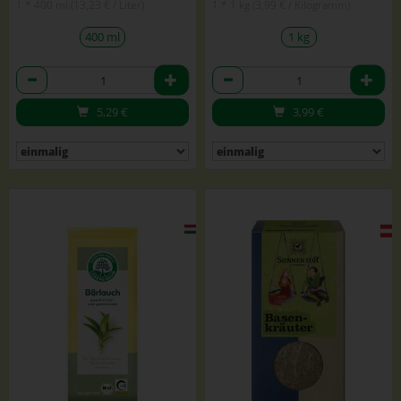
1 * 400 ml (13,23 € / Liter)
1 * 1 kg (3,99 € / Kilogramm)
400 ml
1 kg
Anzahl
Anzahl
5,29
€
3,99
€