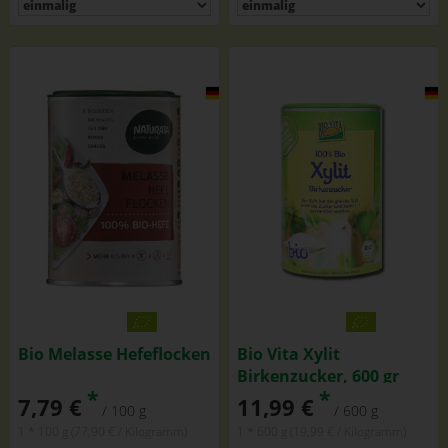
Bio Melasse Hefeflocken
Bio Vita Xylit
Birkenzucker, 600 gr
*
*
Dose
7,79 €
11,99 €
/ 100 g
/ 600 g
1 * 100 g (77,90 € / Kilogramm)
1 * 600 g (19,99 € / Kilogramm)