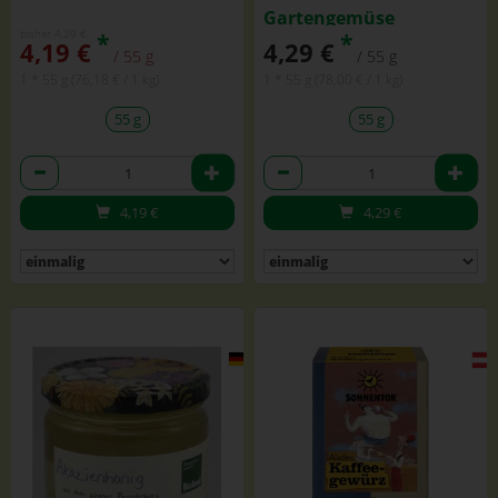
Gartengemüse
bisher 4,29 €
*
*
4,19 €
4,29 €
/ 55 g
/ 55 g
1 * 55 g (76,18 € / 1 kg)
1 * 55 g (78,00 € / 1 kg)
55 g
55 g
Anzahl
Anzahl
4,19
€
4,29
€