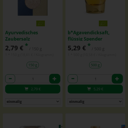
Ayurvedisches
b*Agavendicksaft,
Zaubersalz
flüssig Spender
*
*
2,79 €
5,29 €
/ 150 g
/ 500 g
1 * 150 g (18,61 € / Kilogramm)
1 * 500 g (10,58 € / Kilogramm)
150 g
500 g
Anzahl
Anzahl
2,79
€
5,29
€