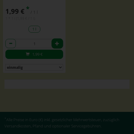
*
1,99 €
/ 1 l
1 * 1 l (1,99 € / 1 l)
1 l
Anzahl
1,99
€
*
Alle Preise in Euro (€) inkl. gesetzlicher Mehrwertsteuer, zuzüglich
Versandkosten, Pfand und optionaler Servicegebühren.