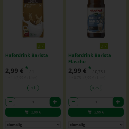
Haferdrink Barista
Haferdrink Barista
Flasche
*
*
2,99 €
2,99 €
/ 1 l
/ 0,75 l
1 * 1 l (2,99 € / Liter)
1 * 0,75 l (3,99 € / Liter)
1 l
0,75 l
Anzahl
Anzahl
2,99
€
2,99
€