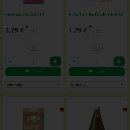
Erdnuss Drink 1 l
Frischer Haferdrink 0,5l
*
*
3,29 €
1,79 €
/ 1 l
/ 0,5 l
1 * 1 l (3,29 € / l)
1 * 0,5 l (3,58 € / 1 l)
1 l
0,5 l
Anzahl
Anzahl
3,29
€
1,79
€