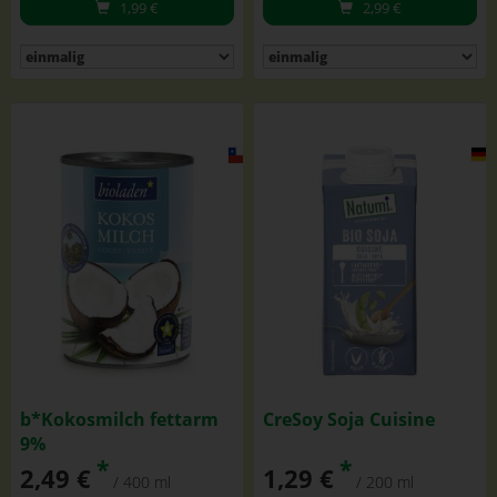
1,99
€
2,99
€
b*Kokosmilch fettarm
CreSoy Soja Cuisine
9%
*
*
2,49 €
1,29 €
/ 400 ml
/ 200 ml