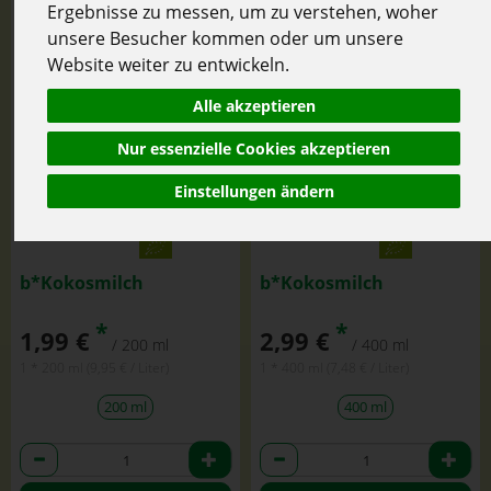
Ergebnisse zu messen, um zu verstehen, woher
unsere Besucher kommen oder um unsere
Website weiter zu entwickeln.
Alle akzeptieren
Nur essenzielle Cookies akzeptieren
Einstellungen ändern
b*Kokosmilch
b*Kokosmilch
*
*
1,99 €
2,99 €
/ 200 ml
/ 400 ml
1 * 200 ml (9,95 € / Liter)
1 * 400 ml (7,48 € / Liter)
200 ml
400 ml
Anzahl
Anzahl