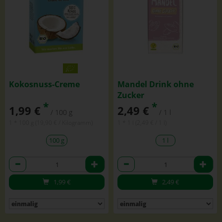
Kokosnuss-Creme
Mandel Drink ohne
Zucker
*
*
1,99 €
2,49 €
/ 100 g
/ 1 l
1 * 100 g (19,90 € / Kilogramm)
1 * 1 l (2,49 € / 1 l)
100 g
1 l
Anzahl
Anzahl
1,99
€
2,49
€