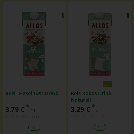
Reis - Haselnuss Drink
Reis-Kokos Drink
Naturell
*
*
3,79 €
3,29 €
/ 1 l
/ 1 l
1 * 1 l (3,79 € / Liter)
1 * 1 l (3,29 € / Liter)
1 l
1 l