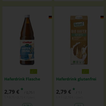
Haferdrink Flasche
Haferdrink glutenfrei
*
*
2,79 €
2,79 €
/ 0,75 l
/ 1 l
1 * 0,75 l (3,72 € / Liter)
1 * 1 l (2,79 € / Liter)
0,75 l
1 l