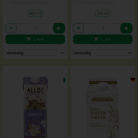
1 * 400 ml (6,23 € / Liter)
1 * 200 ml (6,45 € / Liter)
400 ml
200 ml
Anzahl
Anzahl
2,49
€
1,29
€