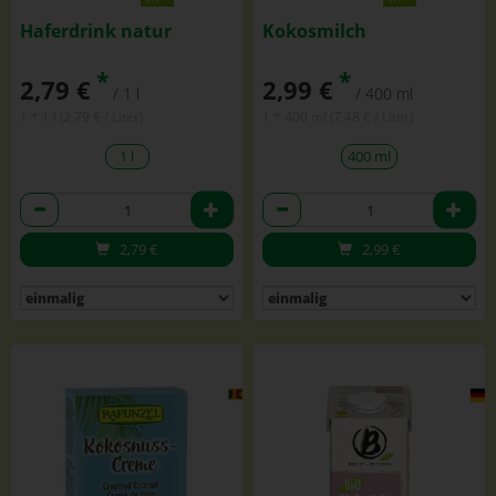
Haferdrink natur
Kokosmilch
*
*
2,79 €
2,99 €
/ 1 l
/ 400 ml
1 * 1 l (2,79 € / Liter)
1 * 400 ml (7,48 € / Liter)
1 l
400 ml
Anzahl
Anzahl
2,79
€
2,99
€