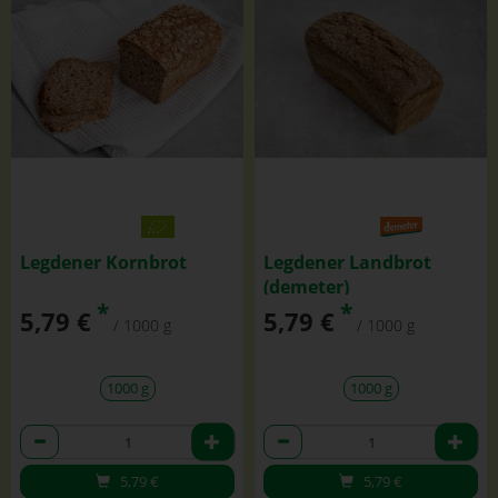
Legdener Kornbrot
Legdener Landbrot
(demeter)
*
*
5,79 €
5,79 €
/ 1000 g
/ 1000 g
1000 g
1000 g
Anzahl
Anzahl
5,79
€
5,79
€