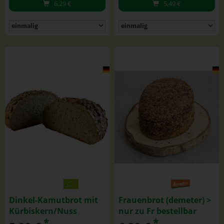
6,29
€
5,49
€
Dinkel-Kamutbrot mit
Frauenbrot (demeter) >
Kürbiskern/Nuss
nur zu Fr bestellbar
*
*