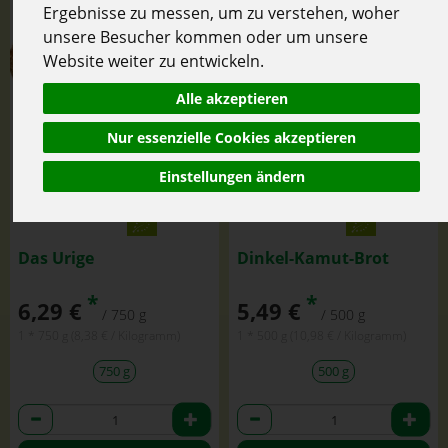
Ergebnisse zu messen, um zu verstehen, woher
unsere Besucher kommen oder um unsere
Website weiter zu entwickeln.
Alle akzeptieren
Nur essenzielle Cookies akzeptieren
Einstellungen ändern
Das Urige
Dinkel-Kamut-Brot
*
*
6,29 €
5,49 €
/ 750 g
/ 500 g
1 * 750 g (8,38 € / Kilogramm)
1 * 500 g (10,98 € / Kilogramm)
750 g
500 g
Anzahl
Anzahl