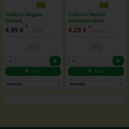
Vollkorn Roggen
Vollkorn Weizen
Dreieck
Kürbiskernbrot
bisher 4,49 €
*
*
4,99 €
4,29 €
/ 700 g
/ 500 g
1 * 700 g (7,13 € / Kilogramm)
1 * 500 g (8,58 € / Kilogramm)
700 g
500 g
Anzahl
Anzahl
4,99
€
4,29
€