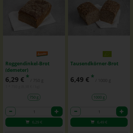
Roggendinkel-Brot
Tausendkörner-Brot
(demeter)
*
*
6,29 €
6,49 €
/ 750 g
/ 1000 g
1 * 750 g (8,38 € / kg)
750 g
1000 g
Anzahl
Anzahl
6,29
€
6,49
€