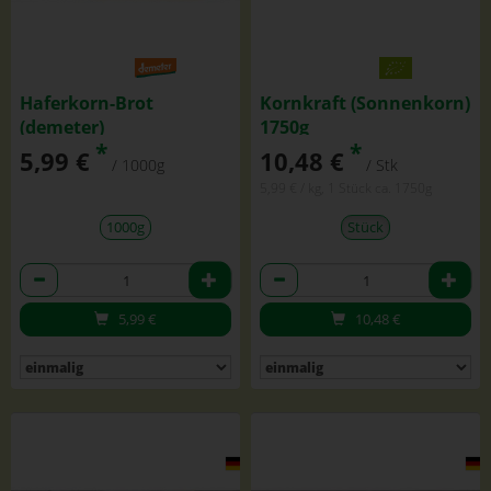
Haferkorn-Brot
Kornkraft (Sonnenkorn)
(demeter)
1750g
*
*
5,99 €
10,48 €
/ 1000g
/ Stk
5,99 € / kg, 1 Stück ca. 1750g
1000g
Stück
Anzahl
Anzahl
5,99
€
10,48
€