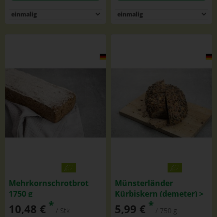
Mehrkornschrotbrot
Münsterländer
1750 g
Kürbiskern (demeter) >
*
*
NUR zu Fr bestellbar
10,48 €
5,99 €
/ Stk
/ 750 g