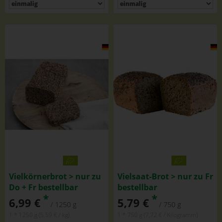
Vielkörnerbrot > nur zu
Vielsaat-Brot > nur zu Fr
Do + Fr bestellbar
bestellbar
*
*
6,99 €
5,79 €
/ 1250 g
/ 750 g
1 * 1250 g (5,59 € / kg)
1 * 750 g (7,72 € / Kilogramm)