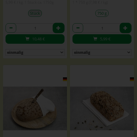
5,99 € / kg, 1 Stück ca. 1750g
1 * 750 g (7,98 € / kg)
Stück
750 g
Anzahl
Anzahl
10,48
€
5,99
€