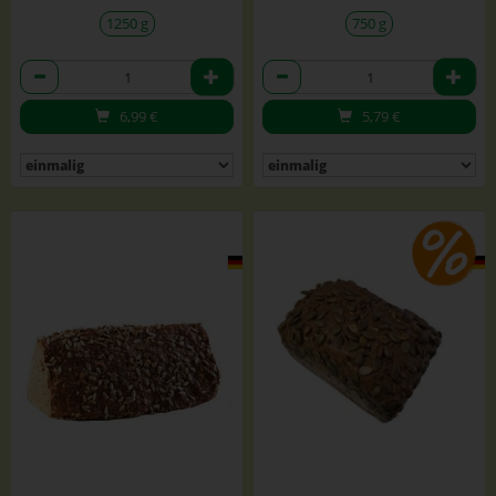
1250 g
750 g
Anzahl
Anzahl
6,99
€
5,79
€