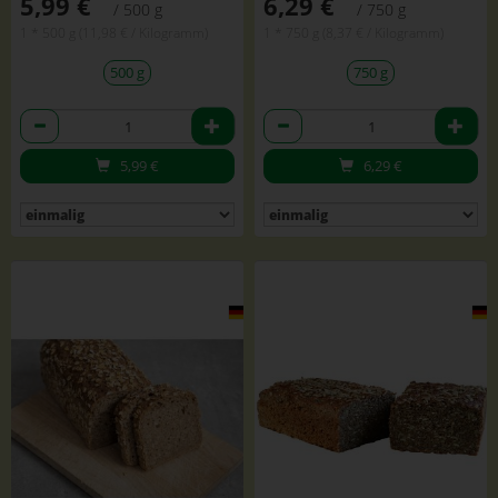
5,99 €
6,29 €
/ 500 g
/ 750 g
1 * 500 g (11,98 € / Kilogramm)
1 * 750 g (8,37 € / Kilogramm)
500 g
750 g
Anzahl
Anzahl
5,99
€
6,29
€